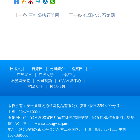
上一条
三拧绿格石笼网
下一条
包塑PVC 石笼网
技术支持
|
石笼网
|
公司简介
|
格宾网
|
在线留言
|
在线反馈
|
下载中心
|
石笼网安装
|
公司视频
|
产品检测中心
|
招贤纳士
|
网站地图
版权所有：安平县鑫渤源丝网制品有限公司 冀ICP备2022013077号-3
手机：15373695555
石笼网生产厂家推荐,格宾网厂家有哪些,雷诺护垫厂家直销,铅丝石笼网大型现
货厂家，网址： www.shilongwang.net
地址：河北省衡水市安平县北辛营工业园区。 电话：0318-7071111 手机：
15373695555