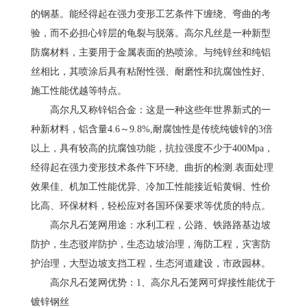
的钢基。能经得起在强力变形工艺条件下缠绕、弯曲的考
验，而不必担心锌层的龟裂与脱落。高尔凡丝是一种新型
防腐材料，主要用于金属表面的热喷涂。与纯锌丝和纯铝
丝相比，其喷涂后具有粘附性强、耐磨性和抗腐蚀性好、
施工性能优越等特点。
高尔凡又称锌铝合金：这是一种这些年世界新式的一
种新材料，铝含量4.6～9.8%,耐腐蚀性是传统纯镀锌的3倍
以上，具有较高的抗腐蚀功能，抗拉强度不少于400Mpa，
经得起在强力变形技术条件下环绕、曲折的检测.表面处理
效果佳、机加工性能优异、冷加工性能接近铅黄铜、性价
比高、环保材料，轻松应对各国环保要求等优质的特点。
高尔凡石笼网用途：水利工程，公路、铁路路基边坡
防护，生态驳岸防护，生态边坡治理，海防工程，灾害防
护治理，大型边坡支挡工程，生态河道建设，市政园林。
高尔凡石笼网优势：1、高尔凡石笼网可焊接性能优于
镀锌钢丝