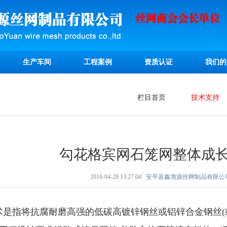
生产车间
工程案例
资质认证
我们的
栏目首页
技术支持
勾花格宾网石笼网整体成
2016-04-28 13:27:04
安平县鑫渤源丝网制品有限公
术是指将抗腐耐磨高强的低碳高镀锌钢丝或铝锌合金钢丝(或