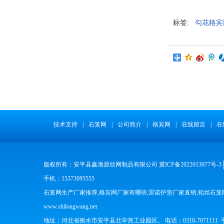
标签:
勾花格宾
技术支持
|
石笼网
|
公司简介
|
格宾网
|
在线留言
|
在
版权所有：安平县鑫渤源丝网制品有限公司 冀ICP备2022013077号-3
手机：15373695555
石笼网生产厂家推荐,格宾网厂家有哪些,雷诺护垫厂家直销,铅丝石
www.shilongwang.net
地址：河北省衡水市安平县北辛营工业园区。 电话：0318-7071111 手机：