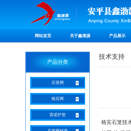
网站首页
关于鑫渤源
产品展示
技术支持
产品分类
石笼网
格宾网
雷诺护垫
格宾石笼技
石笼网材质