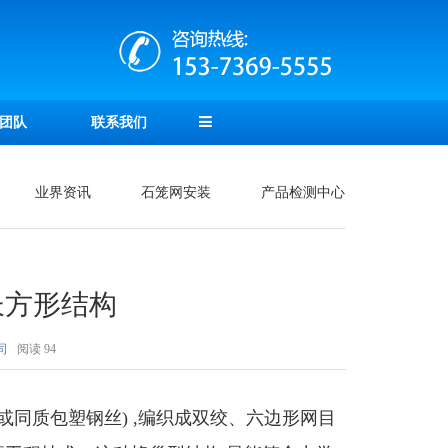
团队
联系我们
业界资讯
石笼网安装
产品检测中心
长方形结构
司
阅读
94
同质包塑钢丝) ,编织成双绞、六边形网目