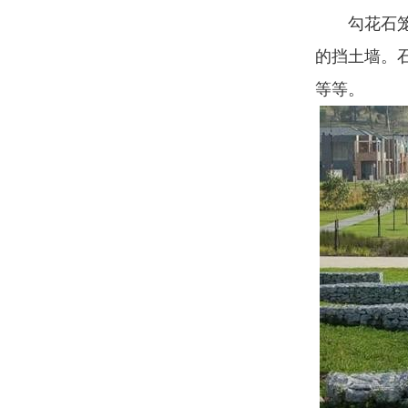
勾花石
的挡土墙。
等等。