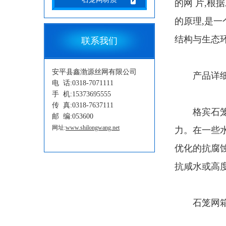
的网 片,根
的原理,是一
结构与生态环
联系我们
安平县鑫渤源丝网有限公司
产品详细
电 话:0318-7071111
手 机:15373695555
传 真:0318-7637111
格宾石笼是
邮 编:053600
网址:
www.shilongwang.net
力。在一些水
优化的抗腐蚀
抗咸水或高
石笼网箱还