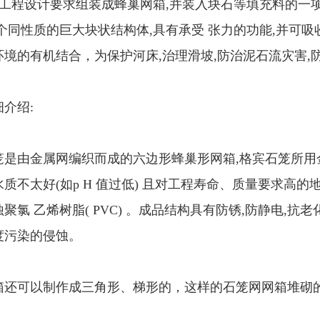
据工程设计要求组装成蜂巢网箱,并装入块石等填充料的一
个同性质的巨大块状结构体,具有承受 张力的功能,并可
境的有机结合，为保护河床,治理滑坡,防治泥石流灾害,
介绍:
由金属网编织而成的六边形蜂巢形网箱,格宾石笼所用金
质不太好(如p H 值过低) 且对工程寿命、质量要求高
聚氯 乙烯树脂( PVC) 。成品结构具有防锈,防静电,抗
度污染的侵蚀。
可以制作成三角形、梯形的，这样的石笼网网箱堆砌的