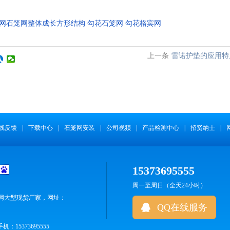
网石笼网整体成长方形结构
勾花石笼网
勾花格宾网
上一条
雷诺护垫的应用特
线反馈
|
下载中心
|
石笼网安装
|
公司视频
|
产品检测中心
|
招贤纳士
|
15373695555
周一至周日（全天24小时）
笼网大型现货厂家，网址：
QQ在线服务
15373695555