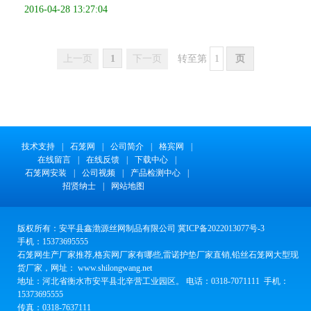
2016-04-28 13:27:04
上一页
1
下一页
转至第
技术支持
|
石笼网
|
公司简介
|
格宾网
|
在线留言
|
在线反馈
|
下载中心
|
石笼网安装
|
公司视频
|
产品检测中心
|
招贤纳士
|
网站地图
版权所有：安平县鑫渤源丝网制品有限公司 冀ICP备2022013077号-3
手机：15373695555
石笼网生产厂家推荐,格宾网厂家有哪些,雷诺护垫厂家直销,铅丝石笼网大型现
货厂家，网址： www.shilongwang.net
地址：河北省衡水市安平县北辛营工业园区。 电话：0318-7071111 手机：
15373695555
传真：0318-7637111